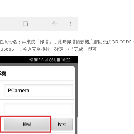
可任意命名；再來按「掃描」，此時掃描攝影機底部貼紙的QR COD
「888888」，輸入完畢後按「確定」/「完成」即可