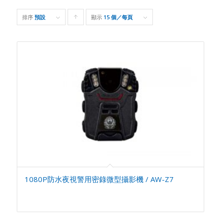
排序
預設
顯示
Click
15 個／每頁
to
order
products
ascending
1080P防水夜視警用密錄微型攝影機 / AW-Z7