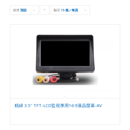
排序
預設
顯示
Click
15 個／每頁
to
order
products
ascending
精緯 3.5″ TFT-LCD監視專用16:9液晶螢幕-AV