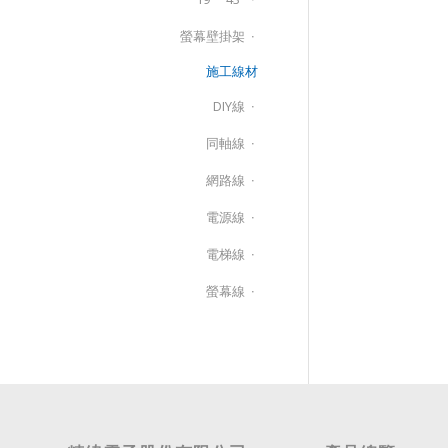
螢幕壁掛架
施工線材
DIY線
同軸線
網路線
電源線
電梯線
螢幕線