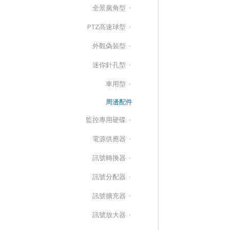
全景廣角型
PTZ高速球型
外觀偽裝型
迷你針孔型
車用型
周邊配件
監控專用硬碟
電源供應器
訊號轉換器
訊號分配器
訊號擴充器
訊號放大器