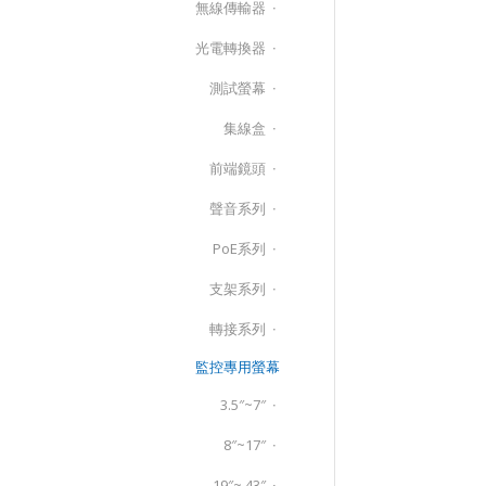
無線傳輸器
光電轉換器
測試螢幕
集線盒
前端鏡頭
聲音系列
PoE系列
支架系列
轉接系列
監控專用螢幕
3.5″~7″
8″~17″
19″~ 43″