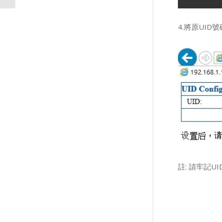
4.將原UID
註: 請牢記