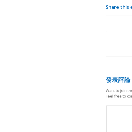
Share this 
發表評論
Want to join t
Feel free to co