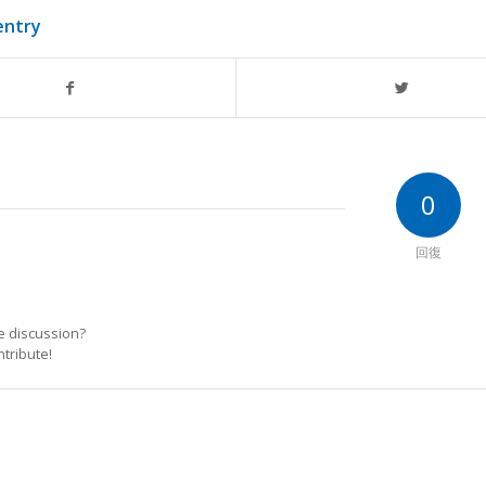
entry
0
回復
he discussion?
ntribute!