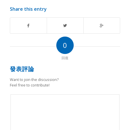
Share this entry
0
回復
發表評論
Want to join the discussion?
Feel free to contribute!