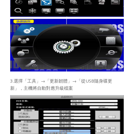
3.選擇「工具」→「更新韌體」→「從USB隨身碟更
新」，主機將自動對應升級檔案