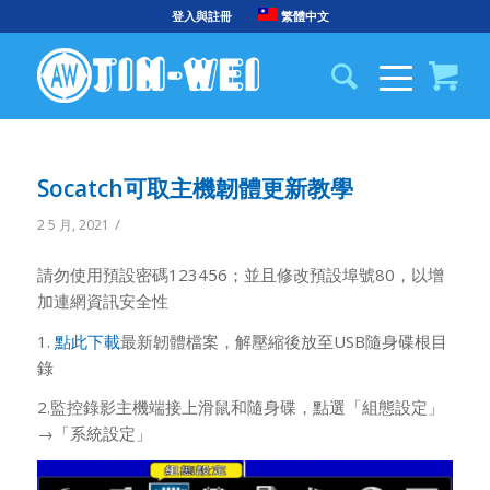
登入與註冊
繁體中文
Socatch可取主機韌體更新教學
/
2 5 月, 2021
請勿使用預設密碼123456；並且修改預設埠號80，以增
加連網資訊安全性
1.
點此下載
最新韌體檔案，解壓縮後放至USB隨身碟根目
錄
2.監控錄影主機端接上滑鼠和隨身碟，點選「組態設定」
→「系統設定」