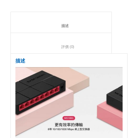
						描述					
						評價 (0)					
描述