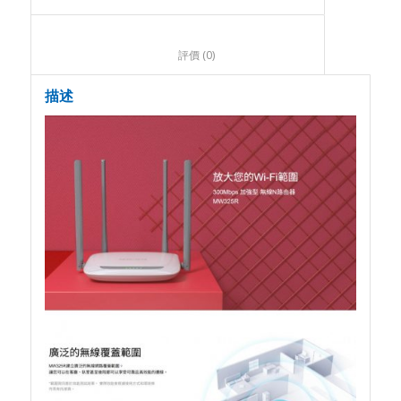
						評價 (0)					
描述