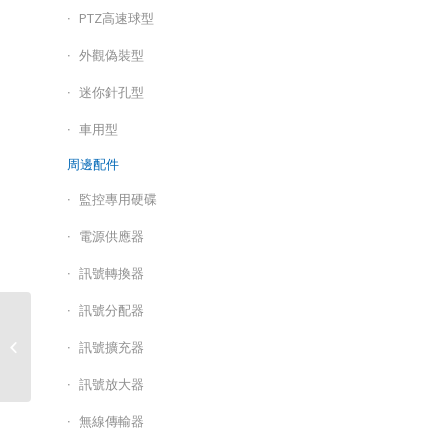
PTZ高速球型
外觀偽裝型
迷你針孔型
車用型
周邊配件
監控專用硬碟
電源供應器
訊號轉換器
訊號分配器
HB-AMP-924GT-360 / 24
訊號擴充器
埠PoE供電型網路交換器
訊號放大器
無線傳輸器