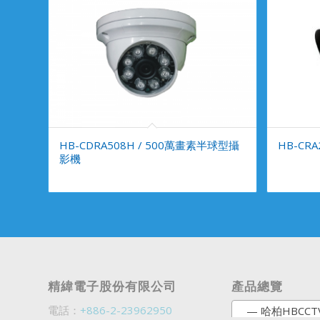
HB-CDRA508H / 500萬畫素半球型攝
HB-CR
影機
精緯電子股份有限公司
產品總覽
電話：
+886-2-23962950
— 哈柏HBCCT