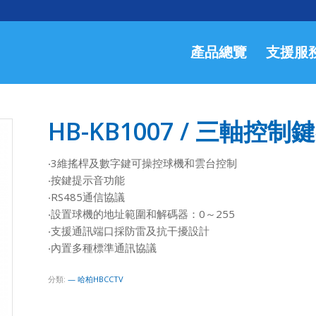
產品總覽
支援服
HB-KB1007 / 三軸控制
‧3維搖桿及數字鍵可操控球機和雲台控制
‧按鍵提示音功能
‧RS485通信協議
‧設置球機的地址範圍和解碼器：0～255
‧支援通訊端口採防雷及抗干擾設計
‧內置多種標準通訊協議
分類:
— 哈柏HBCCTV