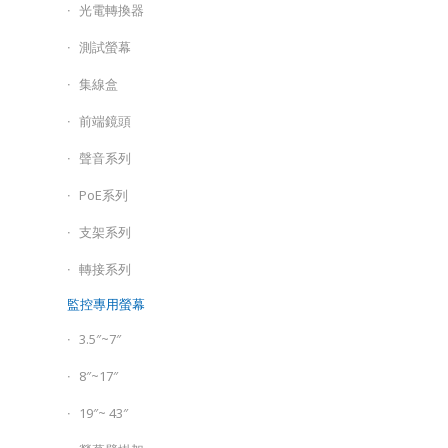
光電轉換器
測試螢幕
集線盒
前端鏡頭
聲音系列
PoE系列
支架系列
轉接系列
監控專用螢幕
3.5″~7″
8″~17″
19″~ 43″