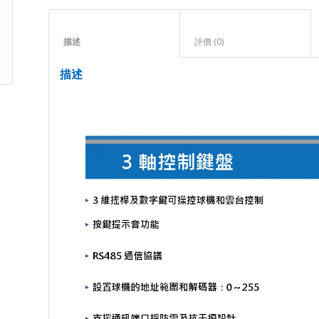
描述					
評價 (0)					
描述