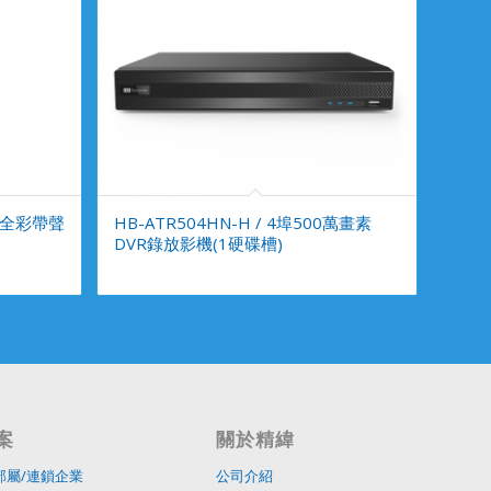
畫素全彩帶聲
HB-ATR504HN-H / 4埠500萬畫素
DVR錄放影機(1硬碟槽)
案
關於精緯
部屬/連鎖企業
公司介紹