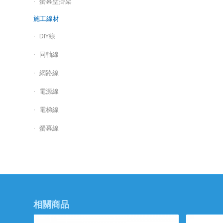
螢幕壁掛架
施工線材
DIY線
同軸線
網路線
電源線
電梯線
螢幕線
相關商品