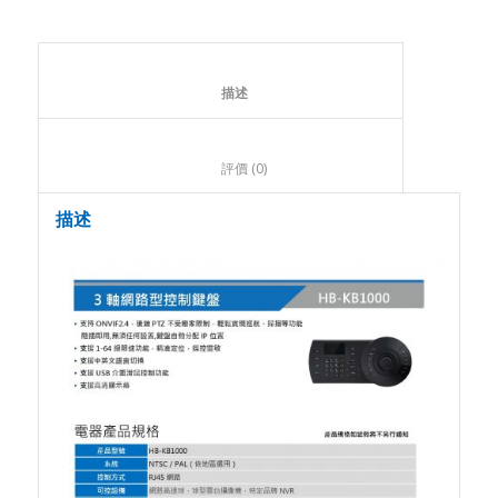
						描述					
						評價 (0)					
描述