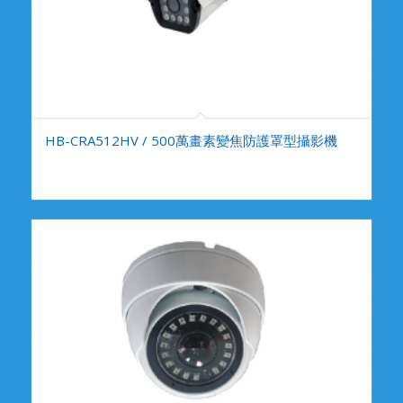
HB-CRA512HV / 500萬畫素變焦防護罩型攝影機