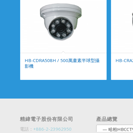
HB-CDRA508H / 500萬畫素半球型攝
HB-CR
影機
精緯電子股份有限公司
產品總覽
電話：
+886-2-23962950
— 哈柏HBCCT