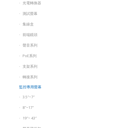
光電轉換器
測試螢幕
集線盒
前端鏡頭
聲音系列
PoE系列
支架系列
轉接系列
監控專用螢幕
3.5″~7″
8″~17″
19″~ 43″