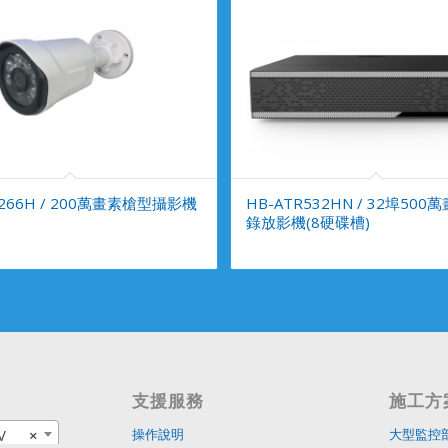
A266H / 200萬畫素槍型攝影機
HB-ATR532HN / 32埠500
錄放影機(8硬碟槽)
支援服務
施工方
V
×
操作說明
大型監控