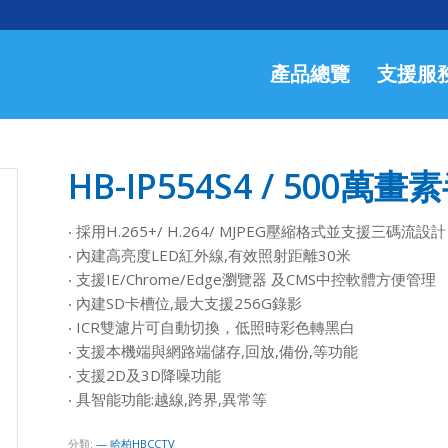
產品總覽
支援服
HB-IP554S4 / 50
‧ 採用H.265+/ H.264/ MJPEG壓縮格式並支援三碼流設計
‧ 內建高亮度LED紅外線,有效照射距離30米
‧ 支援IE/Chrome/Edge瀏覽器 及CMS中控軟體方便管理
‧ 內建SD卡槽位,最大支援256G錄影
‧ ICR雙濾片可自動切換，低照時彩色轉黑白
‧ 支援本機端與網路端儲存,回放,備份,等功能
‧ 支援2D及3D降噪功能
‧ 具智能功能:越線,跨界,異常等
分類:
— 哈柏HBCCTV