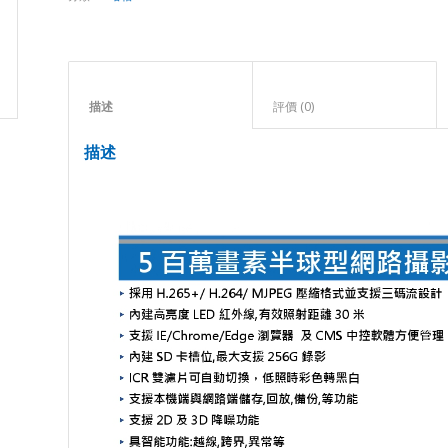
描述					
評價 (0)					
描述