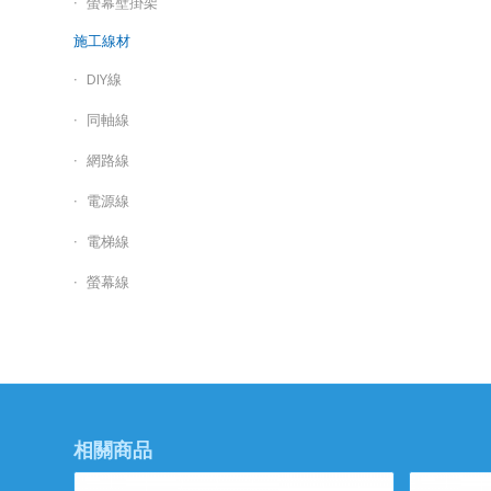
螢幕壁掛架
施工線材
DIY線
同軸線
網路線
電源線
電梯線
螢幕線
相關商品