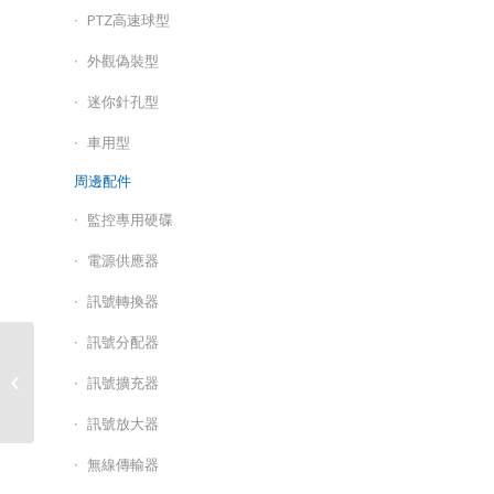
PTZ高速球型
外觀偽裝型
迷你針孔型
車用型
周邊配件
監控專用硬碟
電源供應器
訊號轉換器
訊號分配器
HB-IP452S4-Z / 500萬畫
訊號擴充器
素變焦槍型網路攝影機
訊號放大器
無線傳輸器