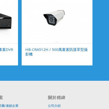
萬畫素DVR
HB-CRA512H / 500萬畫素防護罩型攝
影機
案
關於精緯
部屬/連鎖企業
公司介紹