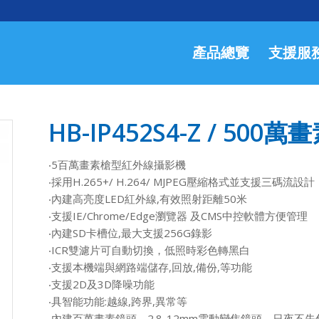
產品總覽
支援服
HB-IP452S4-Z / 5
‧5百萬畫素槍型紅外線攝影機
‧採用H.265+/ H.264/ MJPEG壓縮格式並支援三碼流設計
‧內建高亮度LED紅外線,有效照射距離50米
‧支援IE/Chrome/Edge瀏覽器 及CMS中控軟體方便管理
‧內建SD卡槽位,最大支援256G錄影
‧ICR雙濾片可自動切換，低照時彩色轉黑白
‧支援本機端與網路端儲存,回放,備份,等功能
‧支援2D及3D降噪功能
‧具智能功能:越線,跨界,異常等
‧內建百萬畫素鏡頭，2.8-12mm電動變焦鏡頭，日夜不失