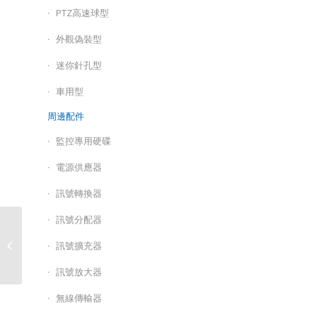
PTZ高速球型
外觀偽裝型
迷你針孔型
車用型
周邊配件
監控專用硬碟
電源供應器
訊號轉換器
訊號分配器
HB-IP452S4 / 500萬畫素
訊號擴充器
槍型網路攝影機
訊號放大器
無線傳輸器