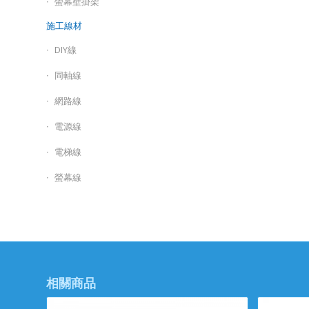
螢幕壁掛架
施工線材
DIY線
同軸線
網路線
電源線
電梯線
螢幕線
相關商品