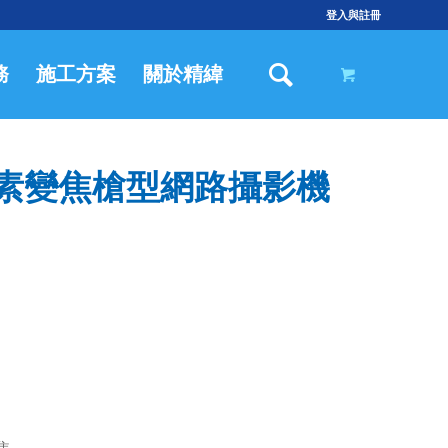
登入與註冊
務
施工方案
關於精緯
00萬畫素變焦槍型網路攝影機
焦