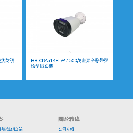
素變焦防護
HB-CRA514H-W / 500萬畫素全彩帶聲
槍型攝影機
案
關於精緯
部屬/連鎖企業
公司介紹