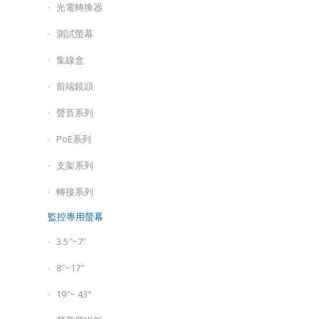
光電轉換器
測試螢幕
集線盒
前端鏡頭
聲音系列
PoE系列
支架系列
轉接系列
監控專用螢幕
3.5″~7″
8″~17″
19″~ 43″