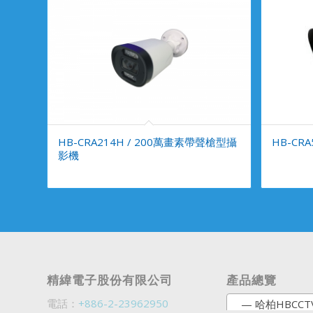
HB-CRA214H / 200萬畫素帶聲槍型攝
HB-CR
影機
精緯電子股份有限公司
產品總覽
電話：
+886-2-23962950
— 哈柏HBCCT