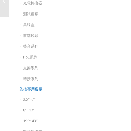
XVR/DGD1005AIX(US)-
光電轉換器
U1
測試螢幕
集線盒
前端鏡頭
聲音系列
PoE系列
支架系列
轉接系列
監控專用螢幕
3.5″~7″
8″~17″
19″~ 43″