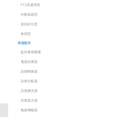
PTZ高速球型
外觀偽裝型
迷你針孔型
車用型
周邊配件
監控專用硬碟
電源供應器
訊號轉換器
訊號分配器
訊號擴充器
訊號放大器
無線傳輸器
AI 智慧偵測五合一 4 路