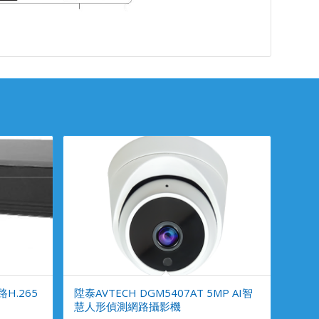
路H.265
陞泰AVTECH DGM5407AT 5MP AI智
慧人形偵測網路攝影機