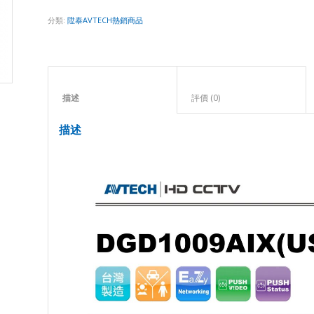
分類:
陞泰AVTECH熱銷商品
描述					
評價 (0)					
描述