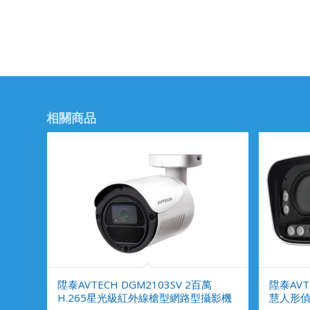
相關商品
陞泰AVTECH DGM2103SV 2百萬
陞泰AVTE
H.265星光級紅外線槍型網路型攝影機
慧人形