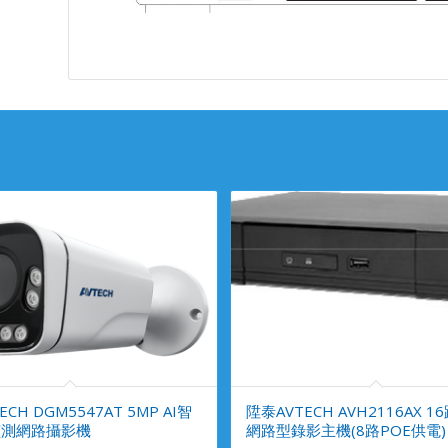
CH DGM5547AT 5MP AI智
陞泰AVTECH AVH2116AX 16
偵測網路攝影機
網路型錄影主機(8路POE供電)