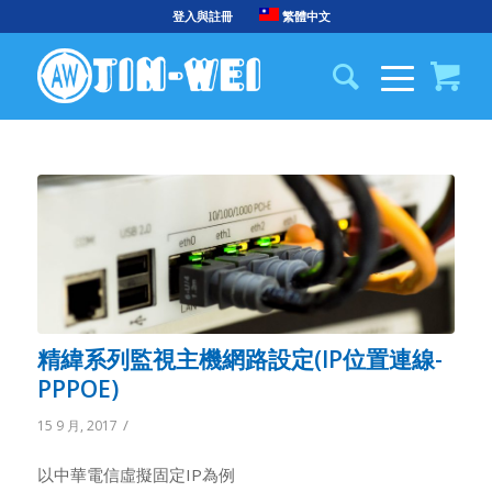
登入與註冊
繁體中文
精緯系列監視主機網路設定(IP位置連線-
PPPOE)
/
15 9 月, 2017
以中華電信虛擬固定IP為例