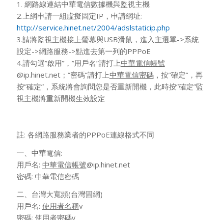
1. 網路線連結中華電信數據機與監視主機
2.上網申請一組虛擬固定IP，申請網址:
http://service.hinet.net/2004/adslstaticip.php
3.請將監視主機接上螢幕與USB滑鼠，進入主選單->系統
設定->網路服務->點進去第一列的PPPoE
4.請勾選”啟用”，”用戶名”請打上
中華電信帳號
@ip.hinet.net；”密碼”請打上
中華電信密碼
，按”確定”，再
按”確定”，系統將會詢問您是否重新開機，此時按”確定”監
視主機將重新開機生效設定
註: 各網路服務業者的PPPoE連線格式不同
一、中華電信:
用戶名:
中華電信帳號
@ip.hinet.net
密碼:
中華電信密碼
二、台灣大寬頻(台灣固網)
用戶名:
使用者名稱
v
密碼:
使用者密碼
v