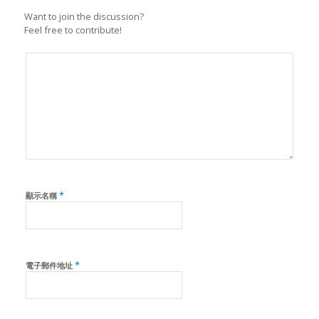
Want to join the discussion?
Feel free to contribute!
*
顯示名稱
*
電子郵件地址