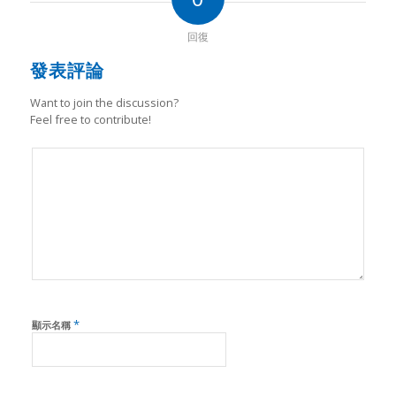
回復
發表評論
Want to join the discussion?
Feel free to contribute!
*
顯示名稱