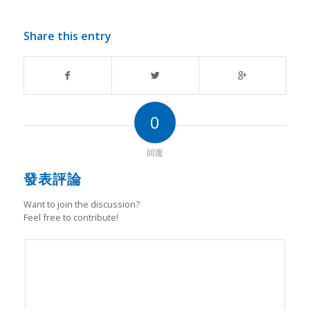
Share this entry
0
回復
發表評論
Want to join the discussion?
Feel free to contribute!