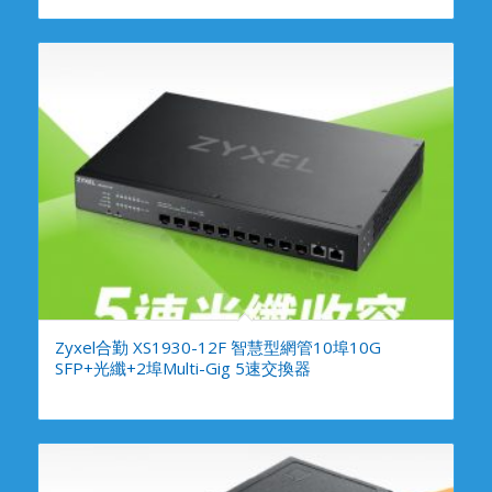
Zyxel合勤 XS1930-12F 智慧型網管10埠10G
SFP+光纖+2埠Multi-Gig 5速交換器