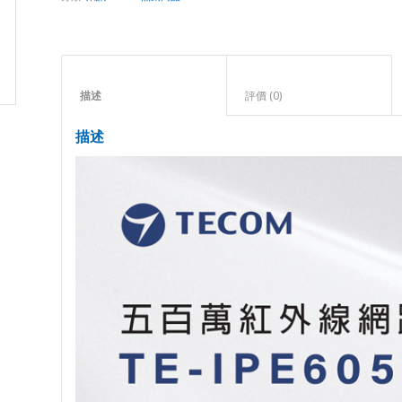
描述					
評價 (0)					
描述