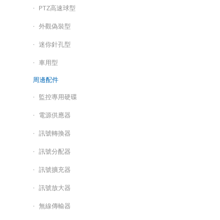
PTZ高速球型
外觀偽裝型
迷你針孔型
車用型
周邊配件
監控專用硬碟
電源供應器
訊號轉換器
訊號分配器
訊號擴充器
訊號放大器
無線傳輸器