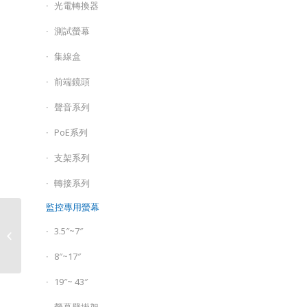
光電轉換器
測試螢幕
集線盒
前端鏡頭
聲音系列
PoE系列
支架系列
轉接系列
監控專用螢幕
TE-IPB60502F36-MW /
3.5″~7″
200萬畫素槍型網路攝影
機
8″~17″
19″~ 43″
螢幕壁掛架