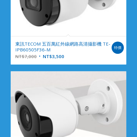
東訊TECOM 五百萬紅外線網路高清攝影機 TE-
特價
IPB60505F36-M
NT$
7,000
NT$
3,500