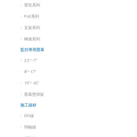
聲音系列
PoE系列
支架系列
轉接系列
監控專用螢幕
3.5″~7″
8″~17″
19″~ 43″
螢幕壁掛架
施工線材
DIY線
同軸線