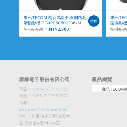
東訊TECOM 兩百萬紅外線網路高
東訊TE
特價
清攝影機 TE-IPE60502F36-M
路攝影機 T
NT$
5,600
NT$
2,800
NT$
8,0
精緯電子股份有限公司
產品總覽
電話：
+886-2-23962950
東訊TECOM熱銷商
傳真：+886-2-23962870
信箱：
awjin.wei@msa.hinet.net
地址：台北市中正區市民大
道3段8號4樓51-54室