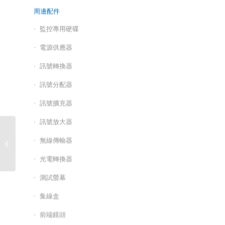
周邊配件
監控專用硬碟
電源供應器
訊號轉換器
訊號分配器
訊號擴充器
訊號放大器
東訊TECOM 兩百萬同軸
無線傳輸器
帶聲高清攝影機 TE-
HDE60302V12-M2
光電轉換器
測試螢幕
集線盒
前端鏡頭