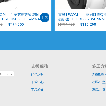
COM 五百萬寬動態智能網
東訊TECOM 五百萬同軸帶聲
特價
E-IPB60505F36-MWA
攝影機 TE-HDE60205F28-M
00
NT$
4,000
NT$
4,400
NT$
2,200
支援服務
施工方
品
×
操作說明
大型監控
下載中心
社區/中型
工程報修
家庭/小型