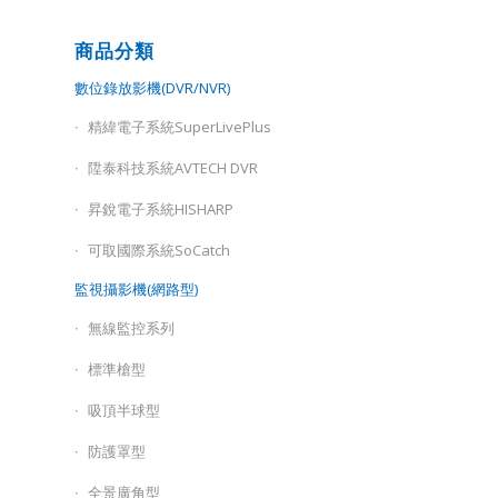
商品分類
數位錄放影機(DVR/NVR)
精緯電子系統SuperLivePlus
陞泰科技系統AVTECH DVR
昇銳電子系統HISHARP
可取國際系統SoCatch
監視攝影機(網路型)
無線監控系列
標準槍型
吸頂半球型
防護罩型
全景廣角型