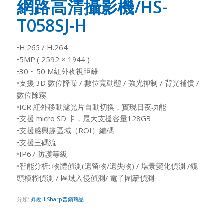
網路高清攝影機/HS-
T058SJ-H
•H.265 / H.264
•5MP ( 2592 × 1944 )
•30 ~ 50 M紅外夜視距離
•支援 3D 數位降噪 / 數位寬動態 / 強光抑制 / 背光補償 /
數位除霧
•ICR 紅外移動濾光片自動切換，實現日夜功能
•支援 micro SD 卡，最大支援容量128GB
•支援感興趣區域（ROI）編碼
•支援三碼流
•IP67 防護等級
•智能分析: 物體偵測(遺留物/遺失物) / 場景變化偵測 /鏡
頭模糊偵測 / 區域入侵偵測/ 電子圍籬偵測
分類:
昇銳HiSharp普銷商品