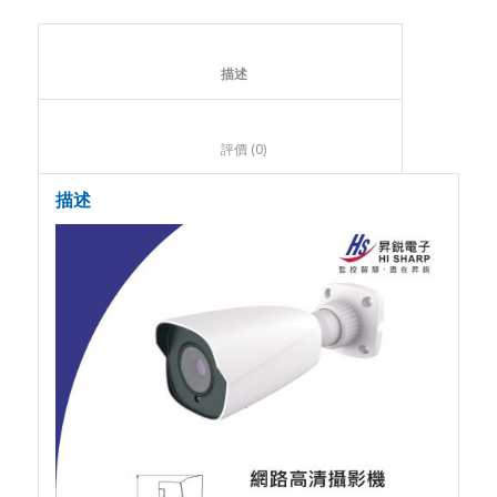
						描述					
						評價 (0)					
描述