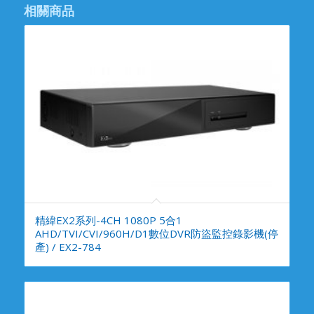
相關商品
精緯EX2系列-4CH 1080P 5合1
AHD/TVI/CVI/960H/D1數位DVR防盜監控錄影機(停
產) / EX2-784