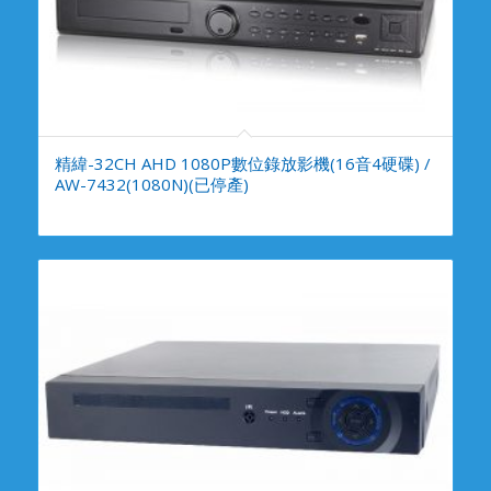
精緯-32CH AHD 1080P數位錄放影機(16音4硬碟) /
AW-7432(1080N)(已停產)