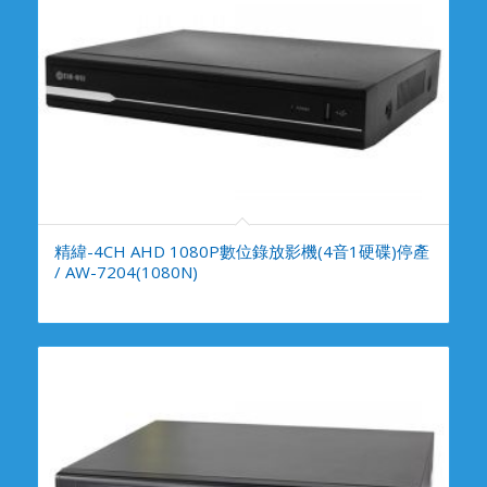
精緯-4CH AHD 1080P數位錄放影機(4音1硬碟)停產
/ AW-7204(1080N)