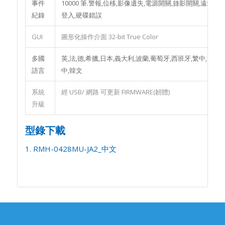
事件
10000 筆.警報,位移,影像遺失,電源開關,錄影開關,遠端
紀錄
登入,硬碟錯誤
GUI
圖形化操作介面 32-bit True Color
多國
英,法,德,希臘,日本,義大利,波蘭,葡萄牙,西班牙,繁中,簡
語言
中,韓文
系統
經 USB/ 網路 可更新 FIRMWARE(韌體)
升級
型錄下載
1. RMH-0428MU-JA2_中文