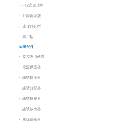
PTZ高速球型
外觀偽裝型
迷你針孔型
車用型
周邊配件
監控專用硬碟
電源供應器
訊號轉換器
訊號分配器
訊號擴充器
訊號放大器
無線傳輸器