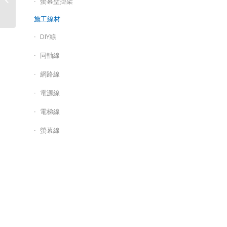
螢幕壁掛架
器/PoE12-60W
施工線材
DIY線
同軸線
網路線
電源線
電梯線
螢幕線