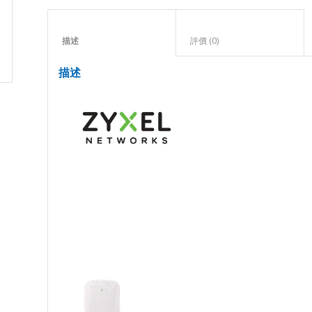
描述					
評價 (0)					
描述