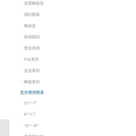
光電轉換器
測試螢幕
集線盒
前端鏡頭
聲音系列
PoE系列
支架系列
轉接系列
監控專用螢幕
3.5″~7″
8″~17″
19″~ 43″
5G PoE++ 連接