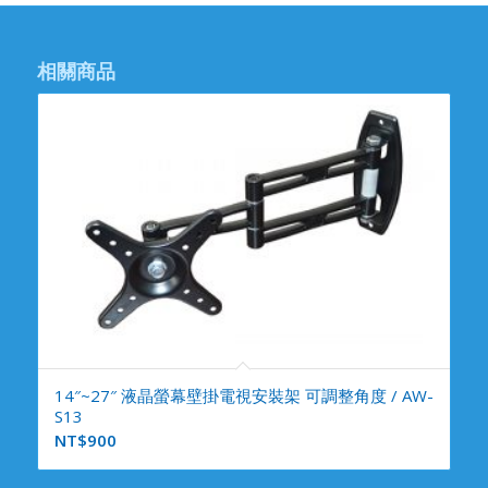
相關商品
14″~27″ 液晶螢幕壁掛電視安裝架 可調整角度 / AW-
S13
NT$
900