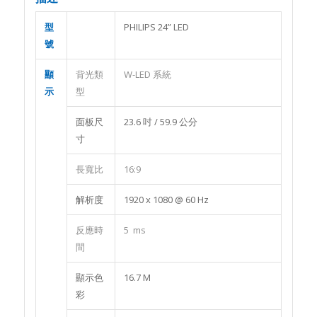
型
PHILIPS 24” LED
號
顯
背光類
W-LED 系統
示
型
面板尺
23.6 吋 / 59.9 公分
寸
長寬比
16:9
解析度
1920 x 1080 @ 60 Hz
反應時
5 ms
間
顯示色
16.7 M
彩