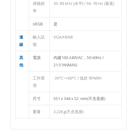
掃描頻
30 -83 kHz (水平) / 56 -76 Hz (垂直)
率
sRGB
是
連
輸入訊
VGA/HDMI
線
號
其
電源
內建100-240VAC，50-60Hz /
他
21.51W(MAX)
工作環
-30°C~+60°C / 低於 95%RH
境
尺寸
551 x 344 x 52 mm(不含底座)
重量
3.22Kg(不含底座)