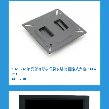
14″~24″ 液晶螢幕壁掛電視安裝架 固定式角度 / MS-
M1
NT$
200