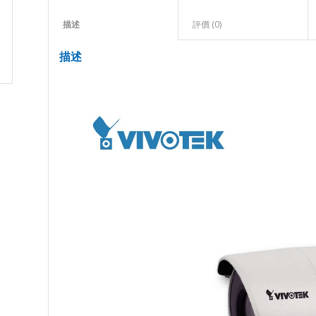
描述					
評價 (0)					
描述