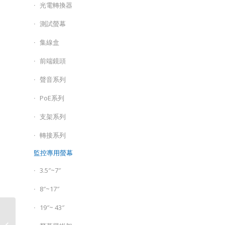
光電轉換器
測試螢幕
集線盒
前端鏡頭
聲音系列
PoE系列
支架系列
轉接系列
監控專用螢幕
3.5″~7″
8″~17″
19″~ 43″
5MP SNV 定焦紅外線 半
球形網路攝影