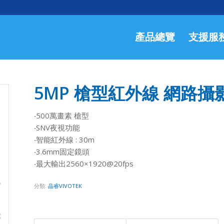
產品總覽
支援服
5MP 槍型紅外線 網路攝影機
‧500萬畫素 槍型
‧SNV夜視功能
‧智能紅外線 : 30m
‧3.6mm固定鏡頭
‧最大輸出2560×1920@20fps
分類:
晶睿VIVOTEK