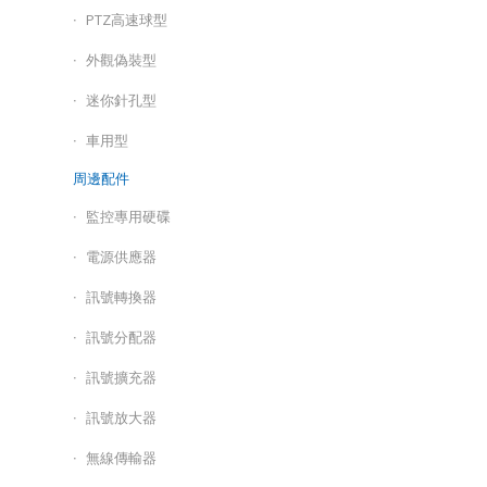
PTZ高速球型
外觀偽裝型
迷你針孔型
車用型
周邊配件
監控專用硬碟
電源供應器
訊號轉換器
訊號分配器
訊號擴充器
訊號放大器
無線傳輸器