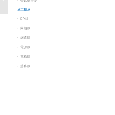
螢幕壁掛架
機/FD9380-H
施工線材
DIY線
同軸線
網路線
電源線
電梯線
螢幕線