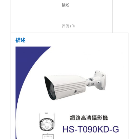
						描述					
						評價 (0)					
描述