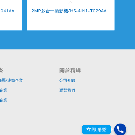
041AA
2MP多合一攝影機/HS-4IN1-T029AA
案
關於精緯
部屬/連鎖企業
公司介紹
企業
聯繫我們
企業