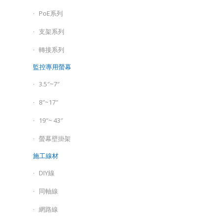
PoE系列
支架系列
轉接系列
監控專用螢幕
3.5″~7″
8″~17″
19″~ 43″
螢幕壁掛架
施工線材
DIY線
同軸線
網路線