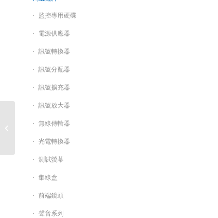
監控專用硬碟
電源供應器
訊號轉換器
訊號分配器
訊號擴充器
訊號放大器
網路高清攝影機/HS-
無線傳輸器
T058SP-G
光電轉換器
測試螢幕
集線盒
前端鏡頭
聲音系列