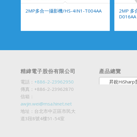
2MP多合一攝影機/HS-4IN1-T004AA
2MP 多合
D016AA
精緯電子股份有限公司
產品總覽
電話：
+886-2-23962950
昇銳HiSharp普銷商
傳真：+886-2-23962870
信箱：
awjin.wei@msa.hinet.net
地址：台北市中正區市民大
道3段8號4樓51-54室