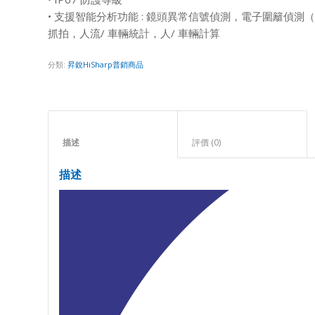
• 支援智能分析功能 : 鏡頭異常信號偵測，電子圍籬偵測
抓拍，人流/ 車輛統計，人/ 車輛計算
分類:
昇銳HiSharp普銷商品
描述					
評價 (0)					
描述