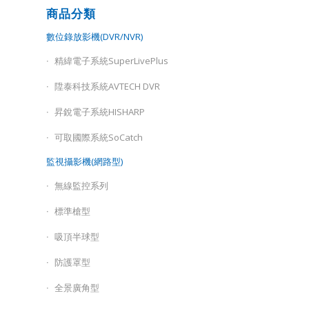
商品分類
數位錄放影機(DVR/NVR)
精緯電子系統SuperLivePlus
陞泰科技系統AVTECH DVR
昇銳電子系統HISHARP
可取國際系統SoCatch
監視攝影機(網路型)
無線監控系列
標準槍型
吸頂半球型
防護罩型
全景廣角型