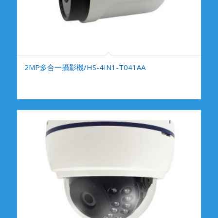
2MP多合一攝影機/HS-4IN1-T041AA