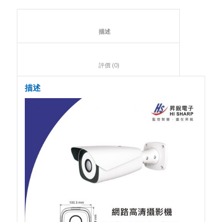
						描述					
						評價 (0)					
描述