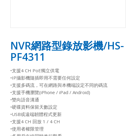
NVR網路型錄放影機/HS-
PF4311
•支援4 CH PoE獨立供電
•IP攝影機隨插即用不需要任何設定
•支援多碼流，可在網路與本機端設定不同的碼流
•支援手機瀏覽(iPhone / iPad / Android)
•雙向語音溝通
•硬碟資料保留天數設定
•USB或遠端韌體程式更新
•支援4 CH 回放 1 / 4 CH
•使用者權限管理
•多用戶在線同時進行觀看