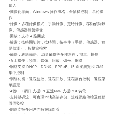
輸入
•圖像化界面，Windows 操作風格，全鼠標控制，易於操
作
•錄像：多種錄像模式，手動錄像、定時錄像、移動偵測錄
像、傳感器報警錄像
•回放：支持 4 路回放
•檢索：按時間切片，按時間，按事件（手動、傳感器、移
動偵測），按標籤檢索
•備份：網絡備份、USB 備份等多種途徑，簡單、快捷
•五工操作：預覽、錄像、回放、備份、網絡
•網絡支持 DHCP、DDNS、PPPoE、IE 直接瀏覽和 CMS
集中控制
•網絡功能：遠程監控、遠程回放、遠程雲台控制、遠程菜
單設定
•4個POE網口,支援IPC直連NVR,支援POE供電
•支持雙碼流，可實現本地高清存儲、遠程網絡傳輸及移動
設備監控
•網絡支持多用戶同時在線監看