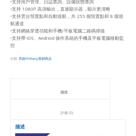
•支持用戶管理、日誌查詢、設備狀態查詢
•支持 1080P 高清輸出，直連顯示器，顯示更清晰
•支持雲台預置點和自動巡航，共 255 個預置點和 8 個巡
航通道
•支持網絡穿透功能和手機/平板電腦二維碼掃描
•支持帶 iOS、Andriod 操作系統的手機及平板電腦移動監
控
分類:
昇銳HiSharp普銷商品
						描述					
						評價 (0)					
描述