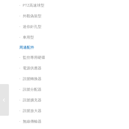
PTZ高速球型
外觀偽裝型
迷你針孔型
車用型
周邊配件
監控專用硬碟
電源供應器
訊號轉換器
訊號分配器
NVR網路型錄放影
訊號擴充器
機/HS-NF3382
訊號放大器
無線傳輸器