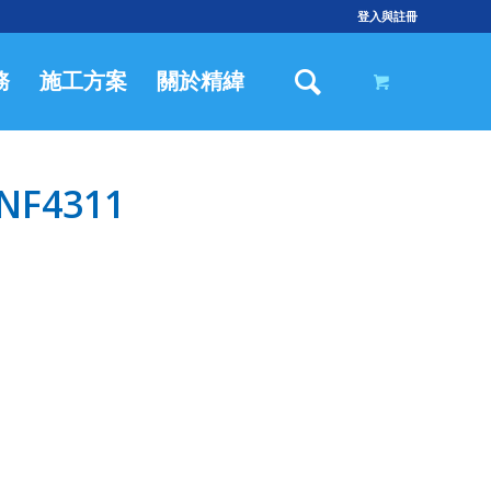
登入與註冊
務
施工方案
關於精緯
F4311