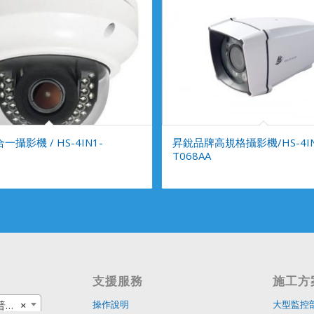
一攝影機 / HS-4IN1-
昇銳品牌高規格攝影機/HS-4IN
T068AA
支援服務
施工方
品
×
操作說明
大型監控