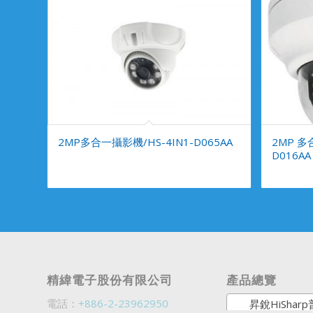
2MP多合一攝影機/HS-4IN1-D065AA
2MP 多合
D016AA
精緯電子股份有限公司
產品總覽
電話：
+886-2-23962950
昇銳HiSharp普銷商