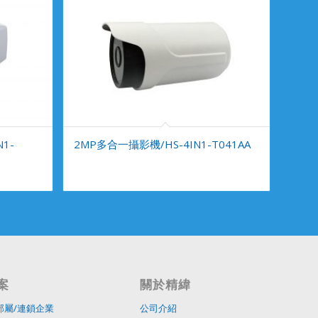
1-
2MP多合一攝影機/HS-4IN1-T041AA
案
關於精緯
部屬/連鎖企業
公司介紹