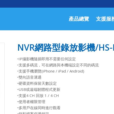
產品總覽
支援服
NVR網路型錄放影機/HS-N
•IP攝影機隨插即用不需要任何設定
•支援多碼流，可在網路與本機端設定不同的碼流
•支援手機瀏覽(iPhone / iPad / Android)
•雙向語音溝通
•硬碟資料保留天數設定
•USB或遠端韌體程式更新
•支援4 CH 回放 1 / 4 CH
•使用者權限管理
•多用戶在線同時進行觀看
•錄影檔案保護鎖定