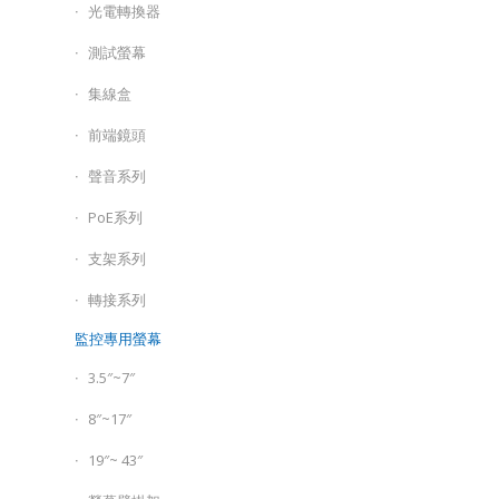
光電轉換器
測試螢幕
集線盒
前端鏡頭
聲音系列
PoE系列
支架系列
轉接系列
監控專用螢幕
3.5″~7″
8″~17″
19″~ 43″