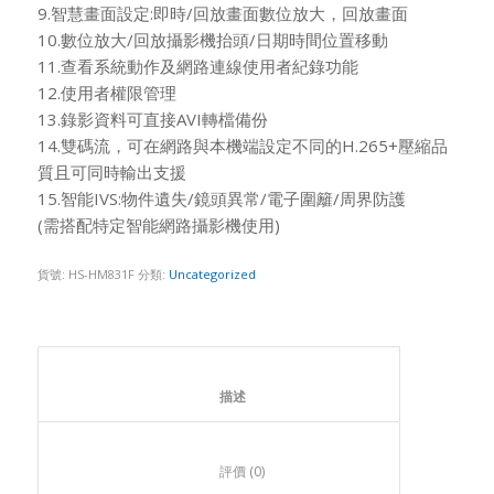
9.智慧畫面設定:即時/回放畫面數位放大，回放畫面
10.數位放大/回放攝影機抬頭/日期時間位置移動
11.查看系統動作及網路連線使用者紀錄功能
12.使用者權限管理
13.錄影資料可直接AVI轉檔備份
14.雙碼流，可在網路與本機端設定不同的H.265+壓縮品
質且可同時輸出支援
15.智能IVS:物件遺失/鏡頭異常/電子圍籬/周界防護
(需搭配特定智能網路攝影機使用)
貨號:
HS-HM831F
分類:
Uncategorized
						描述					
						評價 (0)					