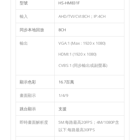
型號
HS-HM831F
輸入
AHD/TVI/CVI:8CH；IP:4CH
同步本地回放
8CH
輸出
VGA:1 (Max : 1920 x 1080)
HDMI:1 (1920 x 1080)
CVBS:1 (同步輸出或副螢幕)
顯示色彩
16.7百萬
畫面顯示
1/4/9
跳台顯示
支援
即時畫面解析度
5M:每路最高20FPS；4M/1080P含
以下:每路最高30FPS