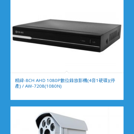
精緯-8CH AHD 1080P數位錄放影機(4音1硬碟)(停
產) / AW-7208(1080N)