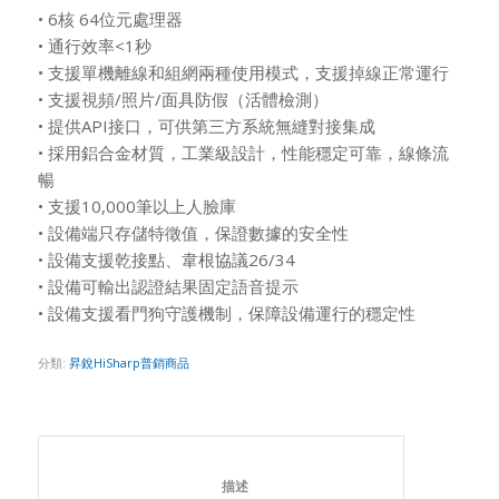
• 6核 64位元處理器
• 通行效率<1秒
• 支援單機離線和組網兩種使用模式，支援掉線正常運行
• 支援視頻/照片/面具防假（活體檢測）
• 提供API接口，可供第三方系統無縫對接集成
• 採用鋁合金材質，工業級設計，性能穩定可靠，線條流
暢
• 支援10,000筆以上人臉庫
• 設備端只存儲特徵值，保證數據的安全性
• 設備支援乾接點、韋根協議26/34
• 設備可輸出認證結果固定語音提示
• 設備支援看門狗守護機制，保障設備運行的穩定性
分類:
昇銳HiSharp普銷商品
						描述					