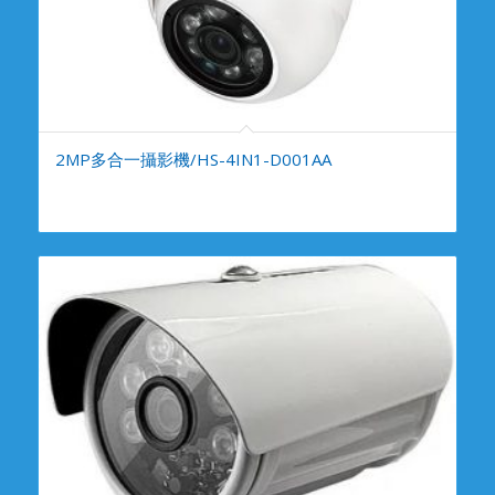
2MP多合一攝影機/HS-4IN1-D001AA