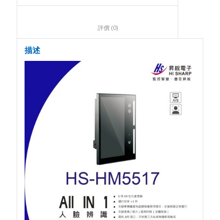
						評價 (0)					
描述