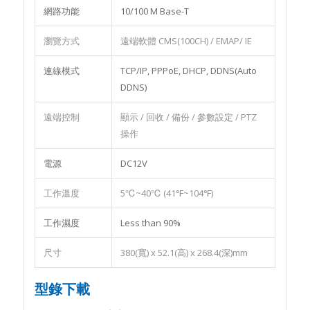
網路功能
10/100 M Base-T
瀏覽方式
遠端軟體 CMS(100CH) / EMAP/ IE
連線模式
TCP/IP, PPPoE, DHCP, DDNS(Auto
DDNS)
遠端控制
顯示 / 回收 / 備份 / 參數設定 / PTZ
操作
電源
DC12V
工作溫度
5℃~40℃ (41℉~104℉)
工作濕度
Less than 90%
尺寸
380(寬) x 52.1(高) x 268.4(深)mm
型錄下載