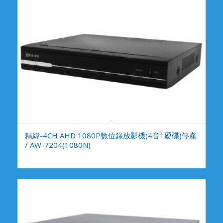
精緯-4CH AHD 1080P數位錄放影機(4音1硬碟)停產
/ AW-7204(1080N)