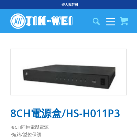
登入與註冊
8CH電源盒/HS-H011P3
•8CH同軸電纜電源
•短路/溢位保護