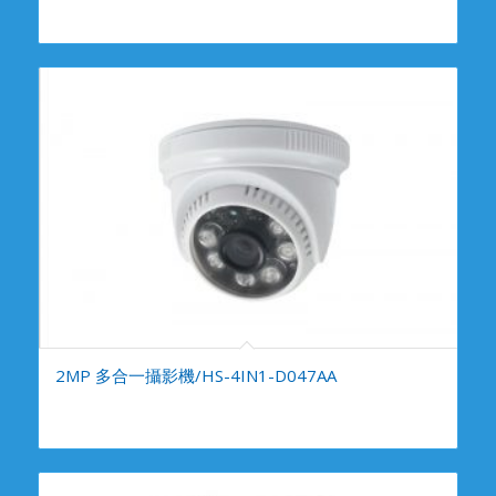
2MP 多合一攝影機/HS-4IN1-D047AA