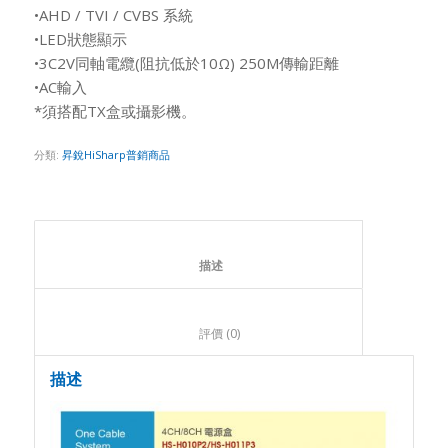
•AHD / TVI / CVBS 系統
•LED狀態顯示
•3C2V同軸電纜(阻抗低於10Ω) 250M傳輸距離
•AC輸入
*須搭配TX盒或攝影機。
分類:
昇銳HiSharp普銷商品
						描述					
						評價 (0)					
描述