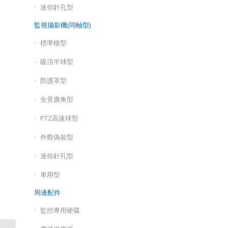
迷你針孔型
監視攝影機(同軸型)
標準槍型
吸頂半球型
防護罩型
全景廣角型
PTZ高速球型
外觀偽裝型
迷你針孔型
車用型
周邊配件
監控專用硬碟