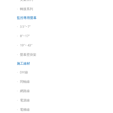
轉接系列
監控專用螢幕
3.5″~7″
8″~17″
19″~ 43″
螢幕壁掛架
施工線材
DIY線
同軸線
網路線
電源線
電梯線