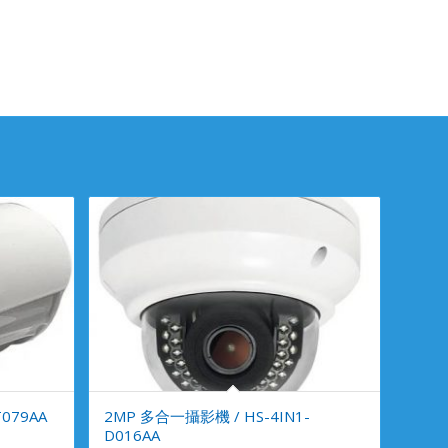
079AA
2MP 多合一攝影機 / HS-4IN1-
D016AA