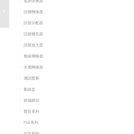
電源供應器
網路高清攝影機/HS-
訊號轉換器
D099SY
訊號分配器
訊號擴充器
訊號放大器
無線傳輸器
光電轉換器
測試螢幕
集線盒
前端鏡頭
聲音系列
PoE系列
支架系列