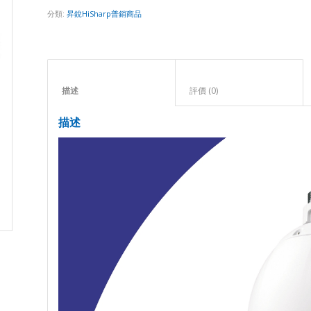
分類:
昇銳HiSharp普銷商品
描述					
評價 (0)					
描述