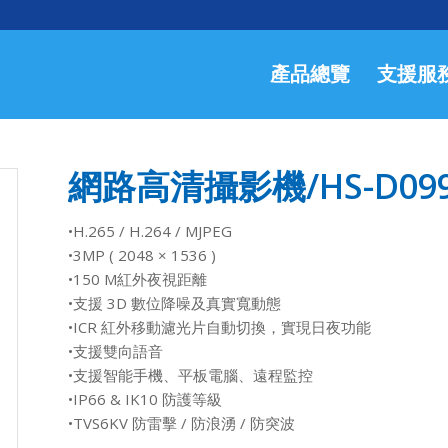
產品總覽
支援服
網路高清攝影機/HS-D099
•H.265 / H.264 / MJPEG
•3MP ( 2048 × 1536 )
•150 M紅外夜視距離
•支援 3D 數位降噪及真實寬動態
•ICR 紅外移動濾光片自動切換，實現日夜功能
•支援雙向語音
•支援智能手機、平板電腦、遠程監控
•IP66 & IK10 防護等級
•TVS6KV 防雷擊 / 防浪湧 / 防突波