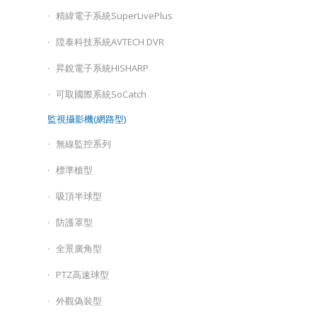
精緯電子系統SuperLivePlus
陞泰科技系統AVTECH DVR
昇銳電子系統HISHARP
可取國際系統SoCatch
監視攝影機(網路型)
無線監控系列
標準槍型
吸頂半球型
防護罩型
全景廣角型
PTZ高速球型
外觀偽裝型