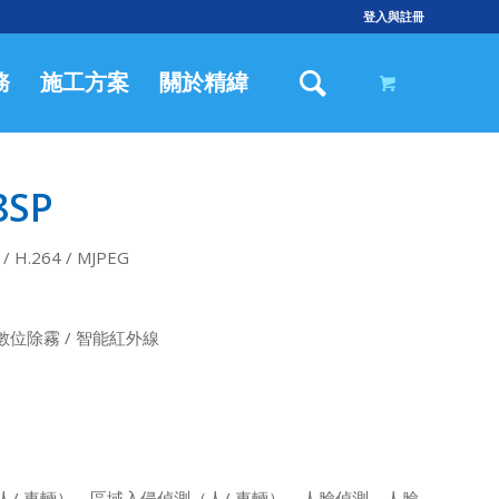
登入與註冊
務
施工方案
關於精緯
SP
 / H.264 / MJPEG
/ 數位除霧 / 智能紅外線
人/ 車輛），區域入侵偵測（人/ 車輛），人臉偵測，人臉