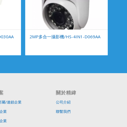
030AA
2MP多合一攝影機/HS-4IN1-D069AA
案
關於精緯
部屬/連鎖企業
公司介紹
企業
聯繫我們
企業