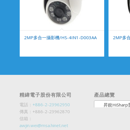
2MP多合一攝影機/HS-4IN1-D003AA
2MP多合
精緯電子股份有限公司
產品總覽
電話：
+886-2-23962950
昇銳HiSharp普銷商
傳真：+886-2-23962870
信箱：
awjin.wei@msa.hinet.net