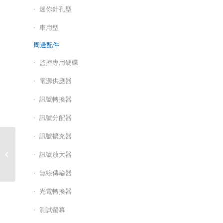
迷你針孔型
車用型
周邊配件
監控專用硬碟
電源供應器
訊號轉換器
訊號分配器
訊號擴充器
網路高清攝影機/HS-
訊號放大器
D087SP
無線傳輸器
光電轉換器
測試螢幕