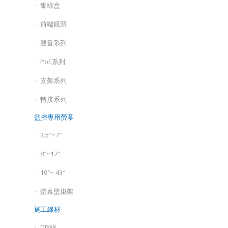
集線盒
前端鏡頭
聲音系列
PoE系列
支架系列
轉接系列
監控專用螢幕
3.5″~7″
8″~17″
19″~ 43″
螢幕壁掛架
施工線材
DIY線