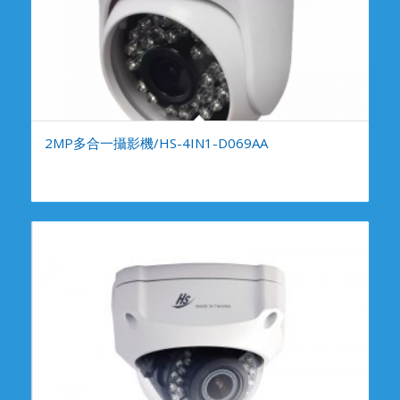
2MP多合一攝影機/HS-4IN1-D069AA