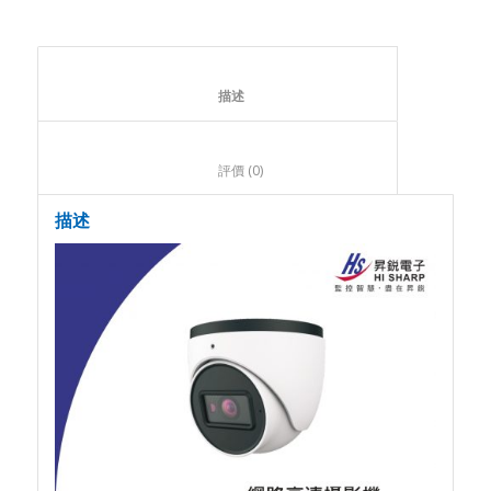
						描述					
						評價 (0)					
描述