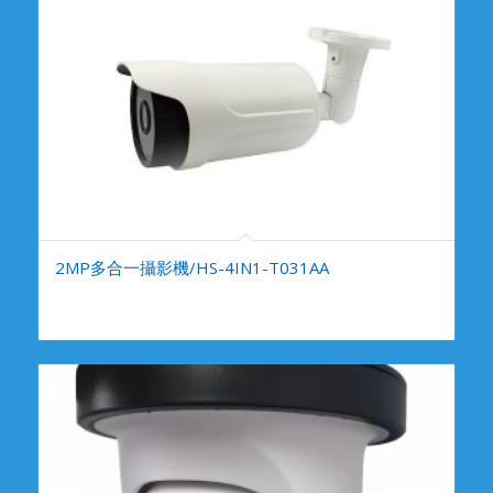
2MP多合一攝影機/HS-4IN1-T031AA