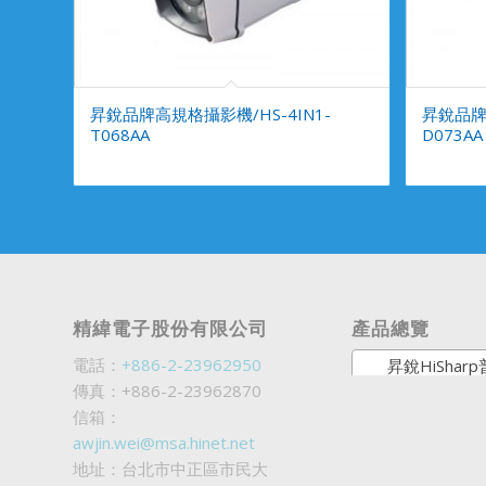
昇銳品牌高規格攝影機/HS-4IN1-
昇銳品牌高
T068AA
D073AA
精緯電子股份有限公司
產品總覽
電話：
+886-2-23962950
昇銳HiSharp普銷商
傳真：+886-2-23962870
信箱：
awjin.wei@msa.hinet.net
地址：台北市中正區市民大