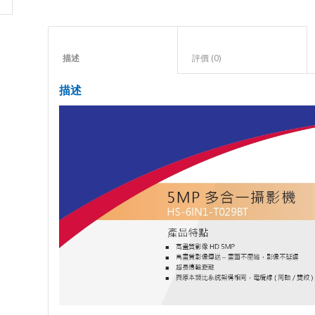
描述					
評價 (0)					
描述