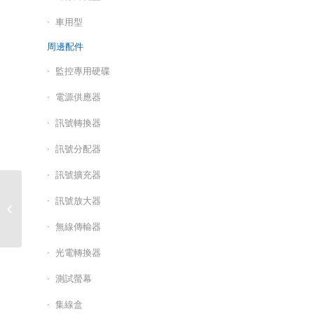
車用型
周邊配件
監控專用硬碟
電源供應器
訊號轉換器
訊號分配器
訊號擴充器
訊號放大器
5MP多合一攝影機/HS-
6IN1-T004BT
無線傳輸器
光電轉換器
測試螢幕
集線盒