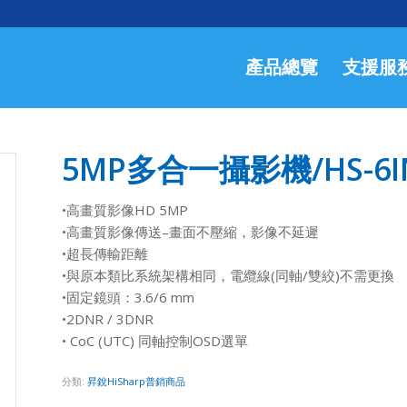
產品總覽
支援服
5MP多合一攝影機/HS-6IN
•高畫質影像HD 5MP
•高畫質影像傳送–畫面不壓縮，影像不延遲
•超長傳輸距離
•與原本類比系統架構相同，電纜線(同軸/雙絞)不需更換
•固定鏡頭：3.6/6 mm
•2DNR / 3DNR
• CoC (UTC) 同軸控制OSD選單
分類:
昇銳HiSharp普銷商品