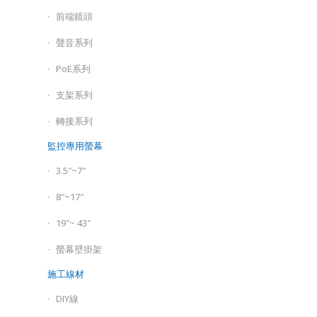
前端鏡頭
聲音系列
PoE系列
支架系列
轉接系列
監控專用螢幕
3.5″~7″
8″~17″
19″~ 43″
螢幕壁掛架
施工線材
DIY線