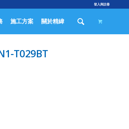
登入與註冊
務
施工方案
關於精緯
1-T029BT