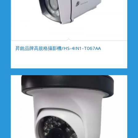
昇銳品牌高規格攝影機/HS-4IN1-T067AA