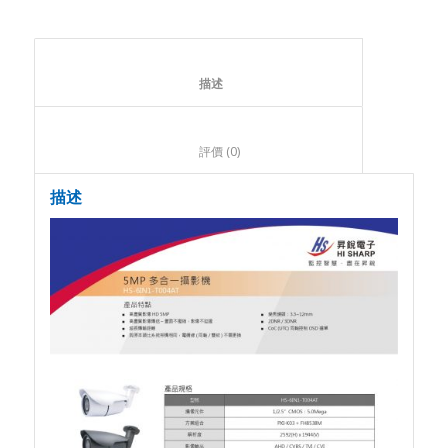
						描述					
						評價 (0)					
描述