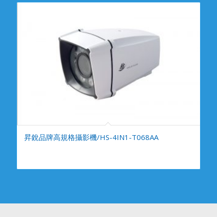
昇銳品牌高規格攝影機/HS-4IN1-T068AA