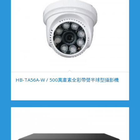
HB-TA56A-W / 500萬畫素全彩帶聲半球型攝影機