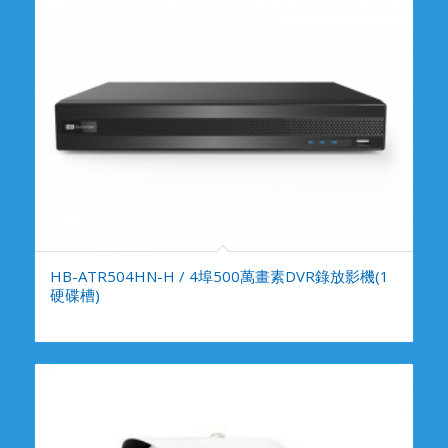
HB-ATR504HN-H / 4埠500萬畫素DVR錄放影機(1
硬碟槽)