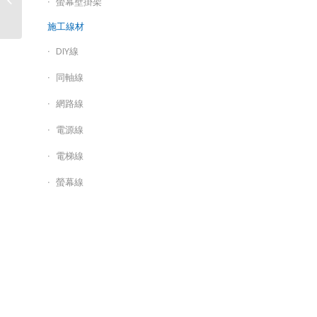
螢幕壁掛架
WiFi 6 系統/Halo H90X
施工線材
DIY線
同軸線
網路線
電源線
電梯線
螢幕線