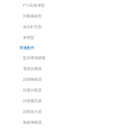
PTZ高速球型
外觀偽裝型
迷你針孔型
車用型
周邊配件
監控專用硬碟
電源供應器
訊號轉換器
訊號分配器
訊號擴充器
訊號放大器
無線傳輸器