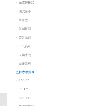
光電轉換器
測試螢幕
集線盒
前端鏡頭
聲音系列
PoE系列
支架系列
轉接系列
監控專用螢幕
3.5″~7″
8″~17″
19″~ 43″
AX6000 完整家庭 Mesh