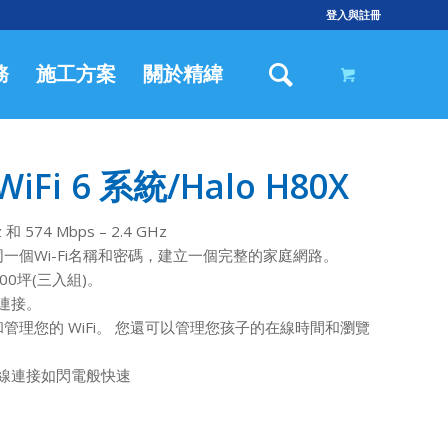
登入與註冊
務
施工方案
關於精緯
iFi 6 系統/Halo H80X
 和 574 Mbps – 2.4 GHz
用同一個Wi-Fi名稱和密碼，建立一個完整的家庭網路。
00坪(三入組)。
定連接。
設定和管理您的 WiFi。 您還可以管理您孩子的在線時間和瀏覽
接埠，有線連接如閃電般快速