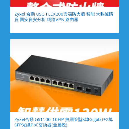
Zyxel 合勤 USG FLEX200雲端防火牆 智能 大數據情
資 國安資安分析 網路VPN 路由器
Zyxel合勤 GS1100-10HP 無網管型8埠Gigabit+2埠
SFP光纖PoE交換器(金屬殼)