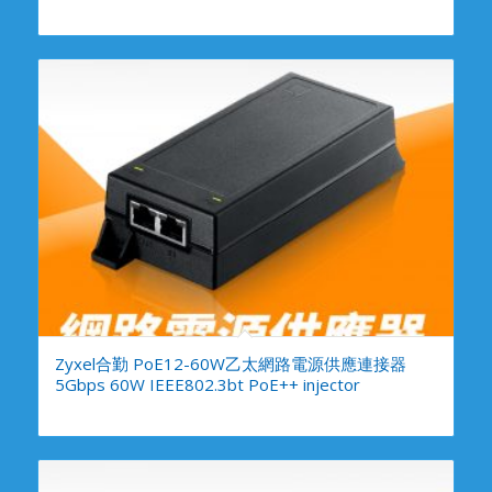
Zyxel合勤 PoE12-60W乙太網路電源供應連接器
5Gbps 60W IEEE802.3bt PoE++ injector