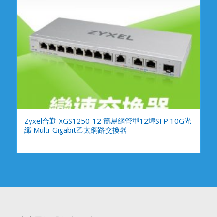
Zyxel合勤 XGS1250-12 簡易網管型12埠SFP 10G光
纖 Multi-Gigabit乙太網路交換器