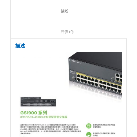
						描述					
						評價 (0)					
描述