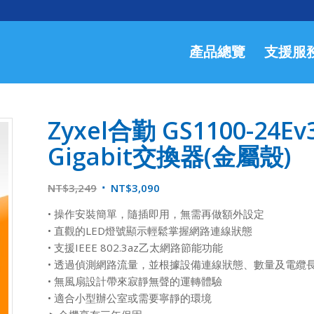
產品總覽
支援服
Zyxel合勤 GS1100-2
Gigabit交換器(金屬殼)
NT$
3,249
NT$
3,090
• 操作安裝簡單，隨插即用，無需再做額外設定
• 直觀的LED燈號顯示輕鬆掌握網路連線狀態
• 支援IEEE 802.3az乙太網路節能功能
• 透過偵測網路流量，並根據設備連線狀態、數量及電纜
• 無風扇設計帶來寂靜無聲的運轉體驗
• 適合小型辦公室或需要寧靜的環境