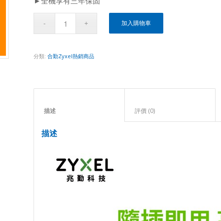
►全機享有三年保固
加入購物車
分類:
合勤Zyxel熱銷商品
描述					
評價 (0)					
描述