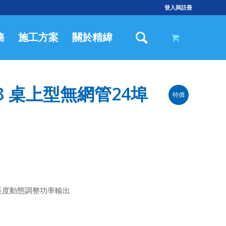
登入與註冊
務
施工方案
關於精緯
4Ev3 桌上型無網管24埠
特價
長度動態調整功率輸出