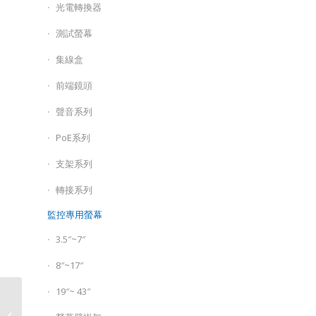
光電轉換器
測試螢幕
集線盒
前端鏡頭
聲音系列
PoE系列
支架系列
轉接系列
監控專用螢幕
3.5″~7″
8″~17″
19″~ 43″
Zyxel合勤 GS1100-24v3
無網管型24埠Gigabit+2