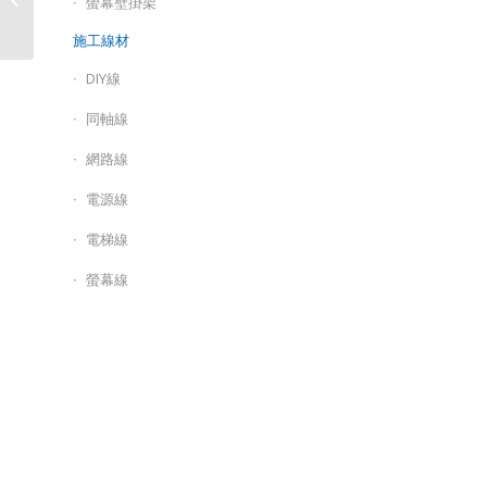
螢幕壁掛架
埠SFP光纖交換器(金...
施工線材
DIY線
同軸線
網路線
電源線
電梯線
螢幕線