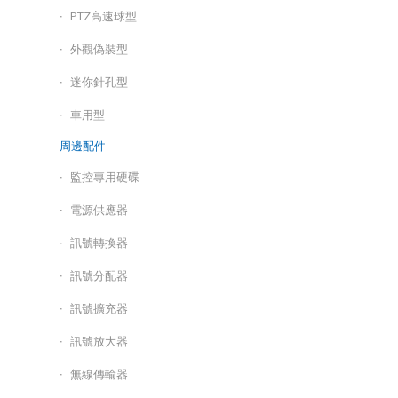
PTZ高速球型
外觀偽裝型
迷你針孔型
車用型
周邊配件
監控專用硬碟
電源供應器
訊號轉換器
訊號分配器
訊號擴充器
訊號放大器
無線傳輸器