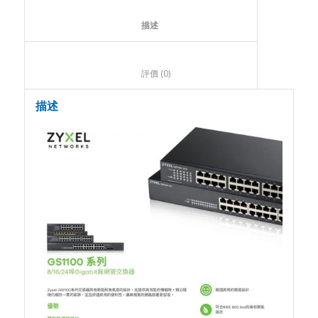
						描述					
						評價 (0)					
描述