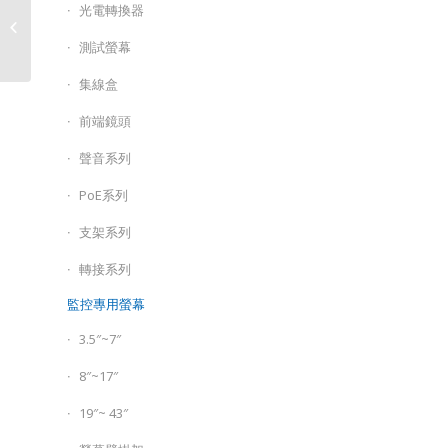
光電轉換器
2MP 四合一紅外線槍型
攝影機/DGC2100F
測試螢幕
集線盒
前端鏡頭
聲音系列
PoE系列
支架系列
轉接系列
監控專用螢幕
3.5″~7″
8″~17″
19″~ 43″