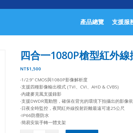
產品總覽
支援服
四合一1080P槍型紅外線攝
NT$
1,500
‧1/2.9” CMOS與1080P影像解析度
‧支援四種影像輸出模式 (TVI、CVI、AHD & CVBS)
‧內建麥克風支援錄影
‧支援DWDR寬動態，確保在背光的環境下拍攝出的影像
‧日夜全時監控，夜間紅外線投射距離最遠可達25公尺
‧IP66防塵防水
‧簡易安裝手轉一體支架