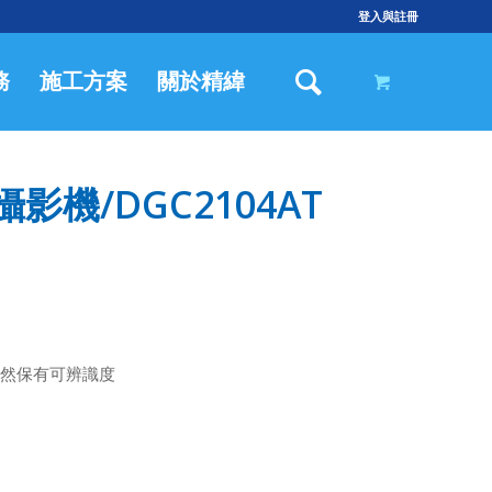
登入與註冊
務
施工方案
關於精緯
影機/DGC2104AT
依然保有可辨識度