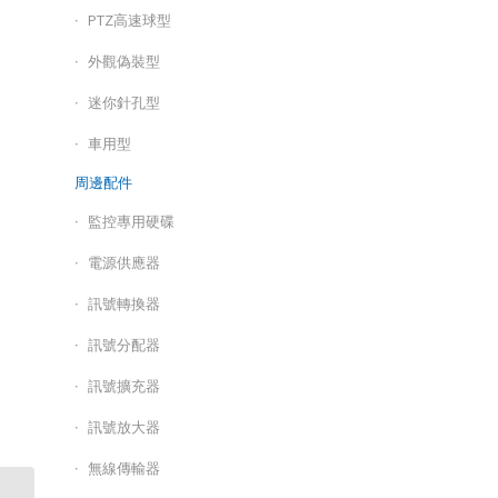
PTZ高速球型
外觀偽裝型
迷你針孔型
車用型
周邊配件
監控專用硬碟
電源供應器
訊號轉換器
訊號分配器
訊號擴充器
訊號放大器
無線傳輸器