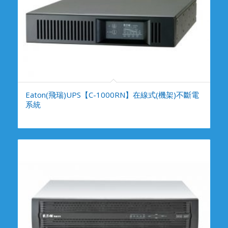
Eaton(飛瑞)UPS【C-1000RN】在線式(機架)不斷電
系統