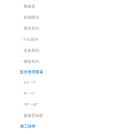
集線盒
前端鏡頭
聲音系列
PoE系列
支架系列
轉接系列
監控專用螢幕
3.5″~7″
8″~17″
19″~ 43″
螢幕壁掛架
施工線材