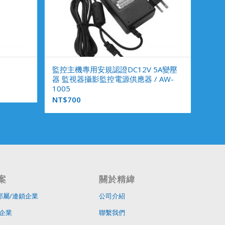
監控主機專用安規認證DC12V 5A變壓
器 監視器攝影監控電源供應器 / AW-
1005
NT$
700
案
關於精緯
部屬/連鎖企業
公司介紹
企業
聯繫我們