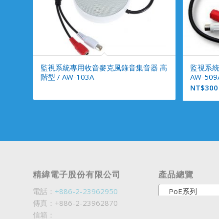
監視系統專用收音麥克風錄音集音器 高
監視系統
階型 / AW-103A
AW-509
NT$
300
精緯電子股份有限公司
產品總覽
電話：
+886-2-23962950
PoE系列
傳真：+886-2-23962870
信箱：