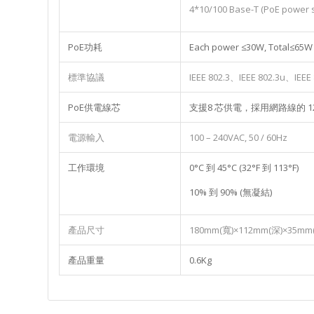
4*10/100 Base-T (PoE power 
PoE功耗
Each power ≤30W, Total≤65W
標準協議
IEEE 802.3、IEEE 802.3u、IEEE
PoE供電線芯
支援8 芯供電，採用網路線的 123
電源輸入
100 – 240VAC, 50 / 60Hz
工作環境
0°C 到 45°C (32°F 到 113°F)
10% 到 90% (無凝結)
產品尺寸
180mm(寬)×112mm(深)×35mm
產品重量
0.6Kg