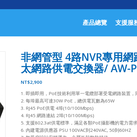
產品總覽
支援服
非網管型 4路NVR專用網路
太網路供電交換器/ AW-P
NT$
2,900
1. 即插即用，PoE技術利用單一電纜部署受電網路裝置
2. 每埠最高可達30W PoE，總供電瓦數為65W
3. RJ45 PoE供電 4埠(10/100Mbps)
4. RJ45 網路連結 2埠(10/100Mbps)
5. 支援802.3at供電標準，滿足各類PoE攝影機的電力需
6. 內建電源供應器 PSU 100VAC到240VAC, 50到60HZ