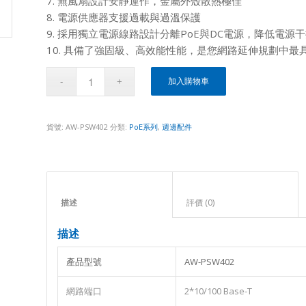
7. 無風扇設計安靜運作，金屬外殼散熱極佳
8. 電源供應器支援過載與過溫保護
9. 採用獨立電源線路設計分離PoE與DC電源，降低電源
10. 具備了強固級、高效能性能，是您網路延伸規劃中
加入購物車
貨號:
AW-PSW402
分類:
PoE系列
,
週邊配件
描述					
評價 (0)					
描述
產品型號
AW-PSW402
網路端口
2*10/100 Base-T