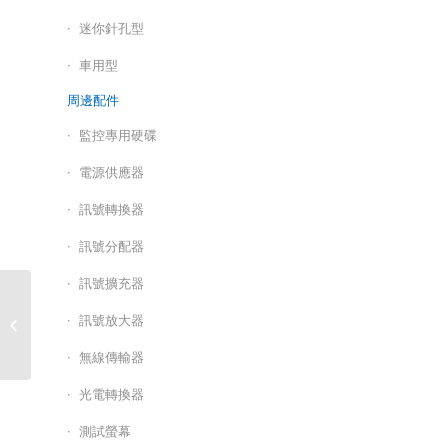
迷你針孔型
車用型
周邊配件
監控專用硬碟
電源供應器
訊號轉換器
訊號分配器
訊號擴充器
非網管型 16路NVR專用
訊號放大器
網路攝影機POE SWITCH
乙太網路供電交換器/...
無線傳輸器
光電轉換器
測試螢幕