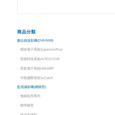
商品分類
數位錄放影機(DVR/NVR)
精緯電子系統SuperLivePlus
陞泰科技系統AVTECH DVR
昇銳電子系統HISHARP
可取國際系統SoCatch
監視攝影機(網路型)
無線監控系列
標準槍型
吸頂半球型