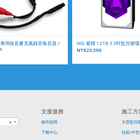
專用收音麥克風錄音集音器 /
WD 紫標 12TB 3.5吋監控硬碟
A
NT$
23,500
支援服務
施工方
×
操作說明
大型監控
下載中心
社區/中型